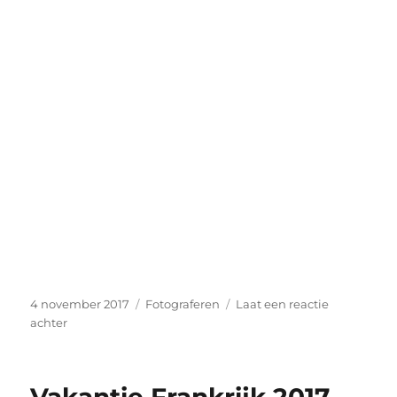
Geplaatst
Categorieën
4 november 2017
Fotograferen
Laat een reactie
op
op
achter
Photowalk
Mastbosch
2017
Vakantie Frankrijk 2017