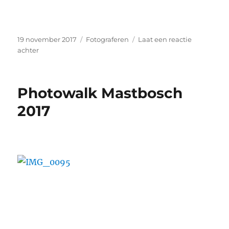
Geplaatst
Categorieën
19 november 2017
Fotograferen
Laat een reactie
op
op
achter
Best
of
2002
Photowalk Mastbosch
–
2010
2017