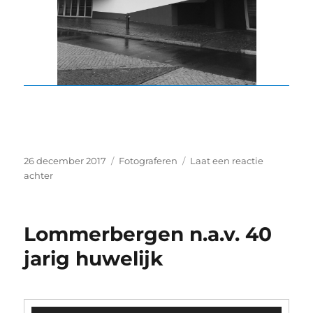
Geplaatst
Categorieën
26 december 2017
Fotograferen
Laat een reactie
op
op
achter
Zwart
wit
project
Lommerbergen n.a.v. 40
7
dagen
jarig huwelijk
een
zw
foto
zonder
Videospeler