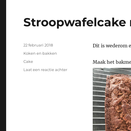
Stroopwafelcake
Geplaatst
22 februari 2018
Dit is wederom e
op
Categorieën
Koken en bakken
Tags
Cake
Maak het bakmeel
op
Laat een reactie achter
Stroopwafelcake
met
karamel