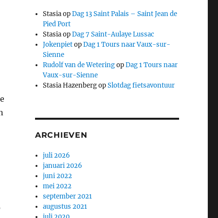
Stasia
op
Dag 13 Saint Palais – Saint Jean de
Pied Port
Stasia
op
Dag 7 Saint-Aulaye Lussac
Jokenpiet
op
Dag 1 Tours naar Vaux-sur-
Sienne
Rudolf van de Wetering
op
Dag 1 Tours naar
Vaux-sur-Sienne
Stasia Hazenberg
op
Slotdag fietsavontuur
ne
n
ARCHIEVEN
juli 2026
januari 2026
juni 2022
mei 2022
september 2021
augustus 2021
0
juli 2020