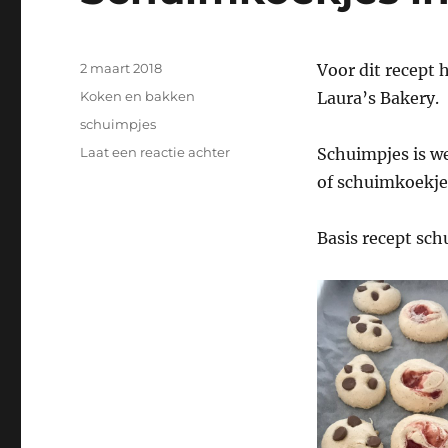
Geplaatst
2 maart 2018
Voor dit recept 
op
Categorieën
Koken en bakken
Laura’s Bakery.
Tags
schuimpjes
op
Laat een reactie achter
Schuimpjes is we
Schuimkoekjes
of schuimkoekjes
in
3
soorten
Basis recept sch