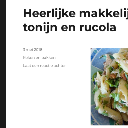
Heerlijke makkel
tonijn en rucola
Geplaatst
3 mei 2018
op
Categorieën
Koken en bakken
op
Laat een reactie achter
Heerlijke
makkelijke
pasta
penne
met
tonijn
en
rucola