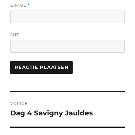
E-MAIL
*
SITE
Bericht
VORIGE
navigatie
Dag 4 Savigny Jauldes
Vorig
bericht: