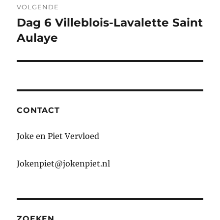
VOLGENDE
Dag 6 Villeblois-Lavalette Saint
Volgend
bericht:
Aulaye
CONTACT
Joke en Piet Vervloed
Jokenpiet@jokenpiet.nl
ZOEKEN