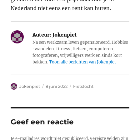
Nederland niet eens een tent kan huren.
Auteur:
Jokenpiet
Na een werkzaam leven gepensioneerd. Hobbies
: wandelen, fitness, fietsen, computeren,
fotograferen, vrijwilligers werk en sinds kort
bakken.
Toon alle berichten van Jokenpiet
Auteur
Geplaatst
Categorieën
Jokenpiet
8 juni 2022
Fietstocht
op
Geef een reactie
Je e-mailadres wordt niet gepubliceerd.
Vereiste velden zijn